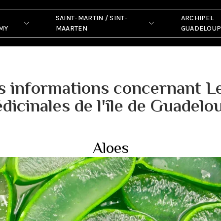
cinales Guadeloupe
SAINT-MARTIN / SINT-
ARCHIPEL
MY
MAARTEN
GUADELOU
s informations concernant L
dicinales de l'île de Guadelo
Aloes