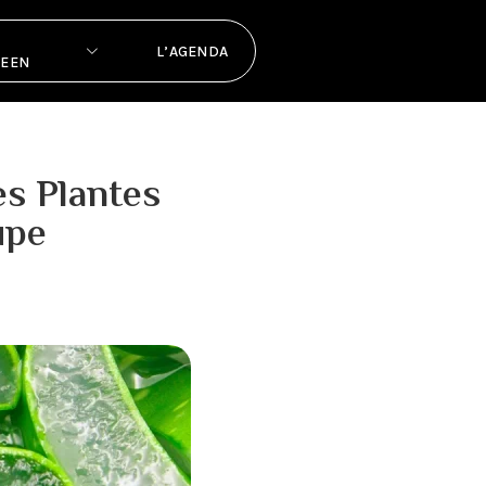
L’AGENDA
PEEN
es Plantes
upe