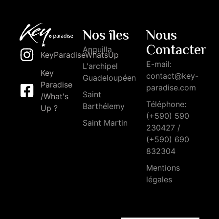
Nos îles
Nous
Contacter
Anguilla
KeyParadiseWhatsUp
E-mail:
L'archipel
Key
contact@key-
Guadeloupéen
Paradise
paradise.com
Saint
/What's
Téléphone:
Barthélemy
Up ?
(+590) 590
Saint Martin
230427 /
(+590) 690
832304
Mentions
légales