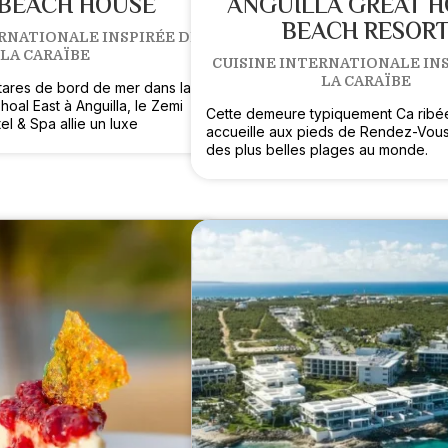
 BEACH HOUSE
ANGUILLA GREAT 
BEACH RESOR
RNATIONALE INSPIRÉE DE
LA CARAÏBE
CUISINE INTERNATIONALE INS
LA CARAÏBE
ctares de bord de mer dans la
Shoal East à Anguilla, le Zemi
Cette demeure typiquement Ca rib
l & Spa allie un luxe
accueille aux pieds de Rendez-Vous
des plus belles plages au monde.