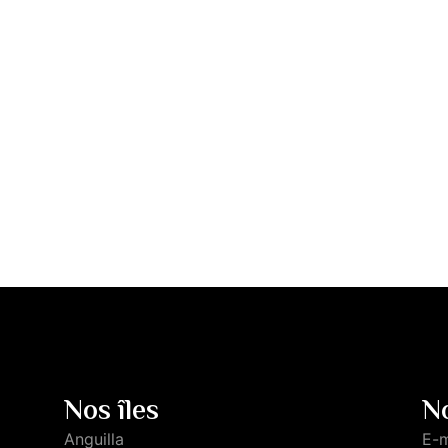
Nos îles
N
Anguilla
E-m