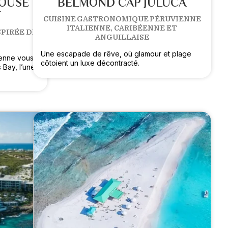
HOUSE
BELMOND CAP JULUCA
T
CUISINE GASTRONOMIQUE PÉRUVIENNE
ITALIENNE, CARIBÉENNE ET
PIRÉE DE
ANGUILLAISE
Une escapade de rêve, où glamour et plage
éenne vous
côtoient un luxe décontracté.
 Bay, l’une