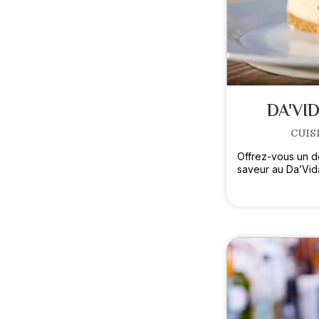
DA'VI
CUIS
Offrez-vous un dé
saveur au Da’Vid