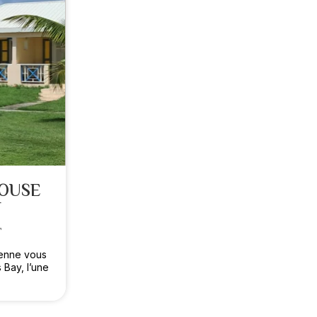
HOUSE
T
T
éenne vous
 Bay, l’une