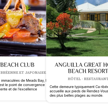
 BEACH CLUB
ANGUILLA GREAT 
BEACH RESOR
IBBÉENNE ET JAPONAISE
HÔTEL - RESTAURAN
es immaculées de Meads Bay, le
est le point de convergence
Cette demeure typiquement Ca rib
tente et de l’excellence
accueille aux pieds de Rendez-Vous
des plus belles plages au monde.