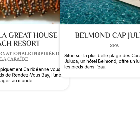
LA GREAT HOUSE
BELMOND CAP JU
ACH RESORT
SPA
RNATIONALE INSPIRÉE DE
Situé sur la plus belle plage des Ca
LA CARAÏBE
Juluca, un hôtel Belmond, offre un l
les pieds dans l’eau.
ypiquement Ca ribéenne vous
eds de Rendez-Vous Bay, l’une
plages au monde.