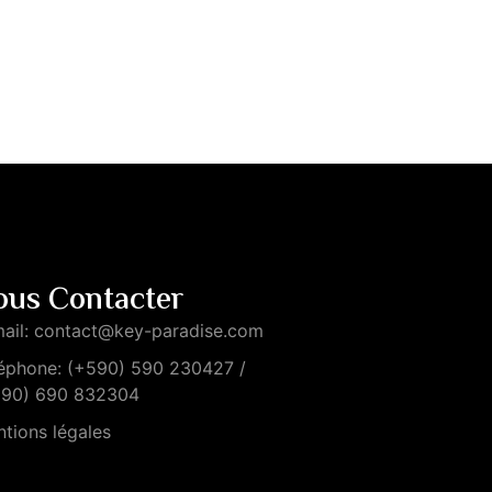
ous Contacter
ail: contact@key-paradise.com
éphone: (+590) 590 230427 /
590) 690 832304
tions légales