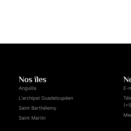
Nos îles
N
Anguilla
E-m
L'archipel Guadeloupéen
Tél
(+
Saint Barthélemy
Men
Saint Martin