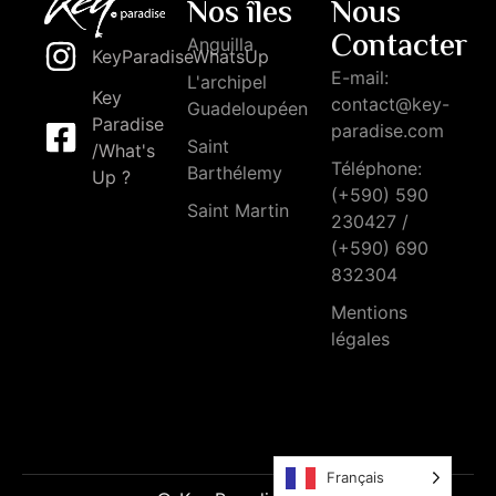
Nos îles
Nous
Contacter
Anguilla
KeyParadiseWhatsUp
E-mail:
L'archipel
Key
contact@key-
Guadeloupéen
Paradise
paradise.com
Saint
/What's
Téléphone:
Barthélemy
Up ?
(+590) 590
Saint Martin
230427 /
(+590) 690
832304
Mentions
légales
Français