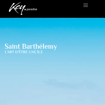
Saint Barthélemy
L'ART D'ÊTRE UNE ÎLE