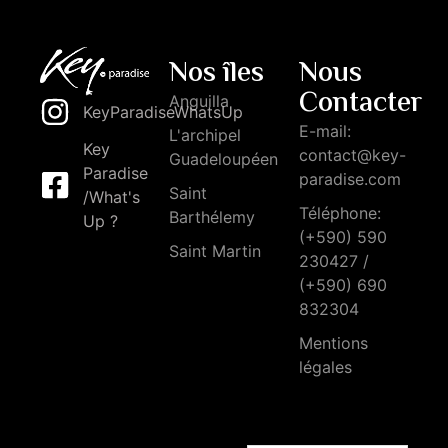
Nos îles
Nous
Contacter
Anguilla
KeyParadiseWhatsUp
E-mail:
L'archipel
Key
contact@key-
Guadeloupéen
Paradise
paradise.com
Saint
/What's
Téléphone:
Barthélemy
Up ?
(+590) 590
Saint Martin
230427 /
(+590) 690
832304
Mentions
légales