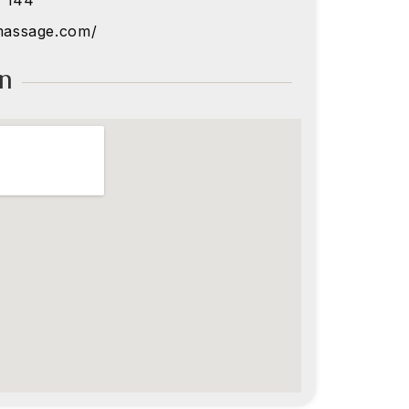
1 144
hmassage.com/
on