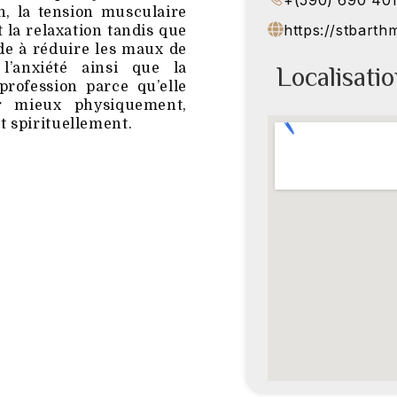
+(590) 690 40
n, la tension musculaire
https://stbart
t la relaxation tandis que
aide à réduire les maux de
Localisati
 l’anxiété ainsi que la
profession parce qu’elle
r mieux physiquement,
 spirituellement.