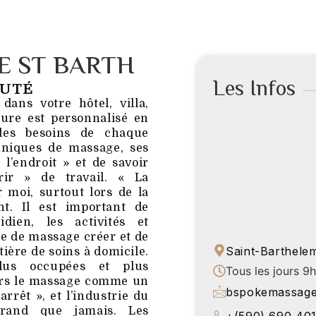
E ST BARTH
Les Infos
AUTÉ
dans votre hôtel, villa,
ure est personnalisé en
 des besoins de chaque
chniques de massage, ses
 l’endroit » et de savoir
rir » de travail. « La
 moi, surtout lors de la
t. Il est important de
dien, les activités et
pe de massage créer et de
Saint-Barthele
tière de soins à domicile.
us occupées et plus
Tous les jours 9
vers le massage comme un
bspokemassag
rrêt », et l’industrie du
rand que jamais. Les