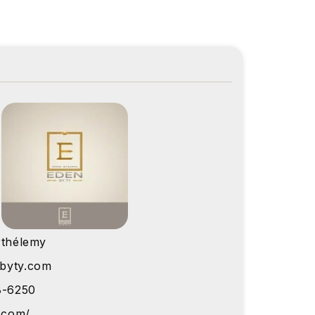
thélemy
byty.com
8-6250
y.com/