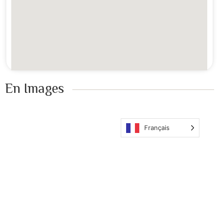
En Images ​
Français
Nos îles
Nous