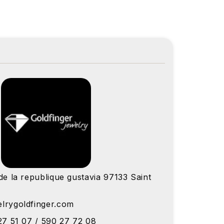
de la republique gustavia 97133 Saint
lrygoldfinger.com
27 51 07 / 590 27 72 08