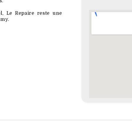
s.
el, Le Repaire reste une
emy.