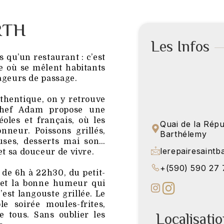
RTH
Les Infos
s qu’un restaurant : c’est
e où se mêlent habitants
yageurs de passage.
thentique, on y retrouve
 chef Adam propose une
oles et français, où les
Quai de la Répu
onneur. Poissons grillés,
Barthélemy
euses, desserts mai son…
lerepairesaint
et sa douceur de vivre.
+(590) 590 27 
 de 6h à 22h30, du petit-
e et la bonne humeur qui
’est langouste grillée. Le
le soirée moules-frites,
Localisati
 tous. Sans oublier les