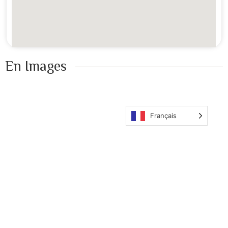
En Images ​
Français
Nos îles
Nous
Contacter
Anguilla
KeyParadiseWhatsUp
E-mail:
L'archipel