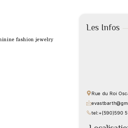
Les Infos
minine fashion jewelry
Rue du Roi Osca
evastbarth@gm
tel:+(590)590 