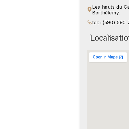
Les hauts du Ca
Barthélemy.
tel:+(590) 590
Localisati