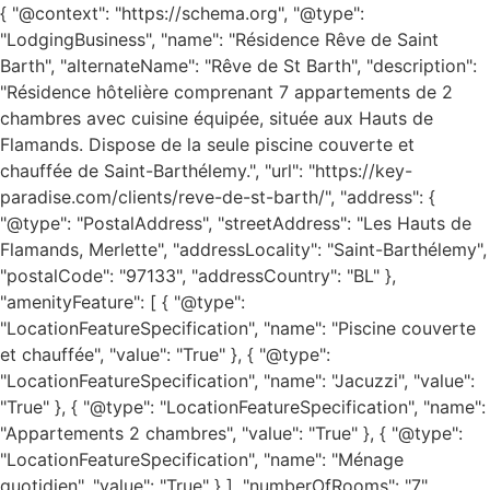
{ "@context": "https://schema.org", "@type":
"LodgingBusiness", "name": "Résidence Rêve de Saint
Barth", "alternateName": "Rêve de St Barth", "description":
"Résidence hôtelière comprenant 7 appartements de 2
chambres avec cuisine équipée, située aux Hauts de
Flamands. Dispose de la seule piscine couverte et
chauffée de Saint-Barthélemy.", "url": "https://key-
paradise.com/clients/reve-de-st-barth/", "address": {
"@type": "PostalAddress", "streetAddress": "Les Hauts de
Flamands, Merlette", "addressLocality": "Saint-Barthélemy",
"postalCode": "97133", "addressCountry": "BL" },
"amenityFeature": [ { "@type":
"LocationFeatureSpecification", "name": "Piscine couverte
et chauffée", "value": "True" }, { "@type":
"LocationFeatureSpecification", "name": "Jacuzzi", "value":
"True" }, { "@type": "LocationFeatureSpecification", "name":
"Appartements 2 chambres", "value": "True" }, { "@type":
"LocationFeatureSpecification", "name": "Ménage
quotidien", "value": "True" } ], "numberOfRooms": "7",