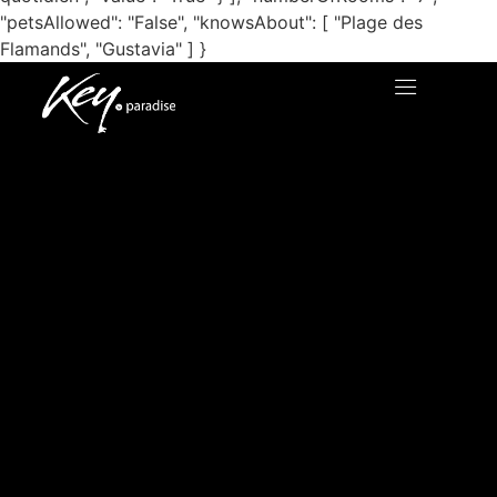
"petsAllowed": "False", "knowsAbout": [ "Plage des
Flamands", "Gustavia" ] }