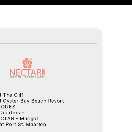
The Cliff -
 Oyster Bay Beach Resort
IQUES:
uarters -
CTAR - Marigot
t Port St. Maarten