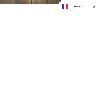
Français
ous Contacter
ail: contact@key-paradise.com
éphone: (+590) 590 230427 /