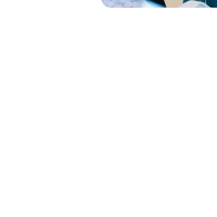
KeyParadiseWhatsUp