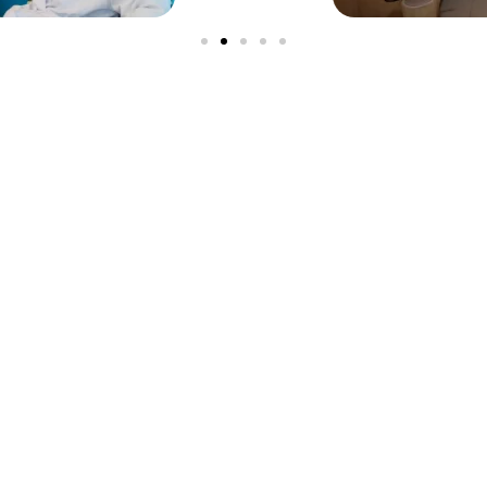
Nos îles
N
Anguilla
E-m
L'archipel Guadeloupéen
Tél