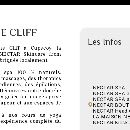
E CLIFF
Les Infos
 Cliff à Cupecoy, la
 NECTAR Skincare from
abriquée localement.
s spa 100 % naturels,
 massages, des thérapies
dicures, des épilations,
NECTAR SPA:
s. Découvrez notre douche
NECTAR SPA at 
s grâce à un accès privé
NECTAR SPA at
 vapeur et aux espaces de
NECTAR BOUT
NECTAR Head Q
e à nos cours de yoga
LA MAISON NE
 expérience complète du
NECTAR Kiosk a