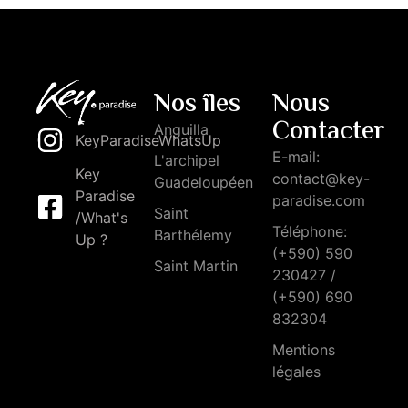
Nos îles
Nous
Contacter
Anguilla
KeyParadiseWhatsUp
E-mail:
L'archipel
Key
contact@key-
Guadeloupéen
Paradise
paradise.com
Saint
/What's
Téléphone:
Barthélemy
Up ?
(+590) 590
Saint Martin
230427 /
(+590) 690
832304
Mentions
légales