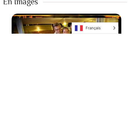
En Images ​
Français