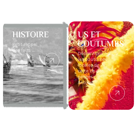
HISTOIRE
US ET
COUTUMES
Petit rappel
des faits ...
Découvrons
les coutumes
locales de
cette île des
petites
Antilles.