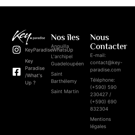
Nos îles
Nous
Contacter
Anguilla
KeyParadiseWhatsUp
E-mail:
L'archipel
Key
contact@key-
Guadeloupéen
Paradise
paradise.com
Saint
/What's
Téléphone:
Barthélemy
Up ?
(+590) 590
Saint Martin
230427 /
(+590) 690
832304
Mentions
légales