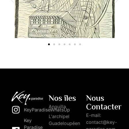
Nos îles
Nous
Contacter
Anguilla
KeyParadiseWhatsUp
E-mail:
L'archipel
Key
contact@key-
Guadeloupéen
Paradise
paradise.com