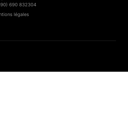
590) 690 832304
tions légales