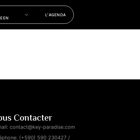
L’AGENDA
PEEN
ous Contacter
ail: contact@key-paradise.com
éphone: (+590) 590 230427 /