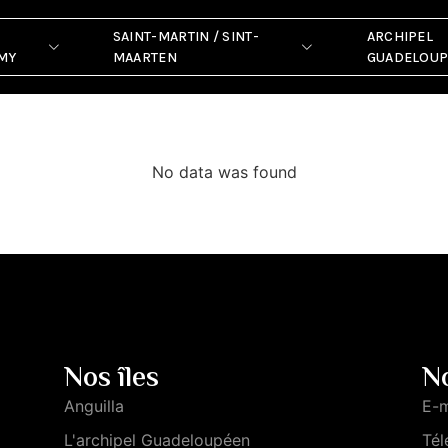
SAINT-MARTIN / SINT-
ARCHIPEL
MY
MAARTEN
GUADELOU
No data was found
Nos îles
N
Anguilla
E-m
L'archipel Guadeloupéen
Tél