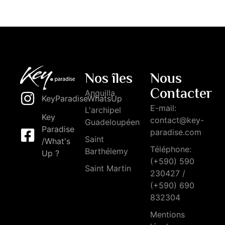
Nos îles
Nous
Contacter
Anguilla
KeyParadiseWhatsUp
E-mail:
L'archipel
Key
contact@key-
Guadeloupéen
Paradise
paradise.com
Saint
/What's
Téléphone:
Barthélemy
Up ?
(+590) 590
Saint Martin
230427 /
(+590) 690
832304
Mentions